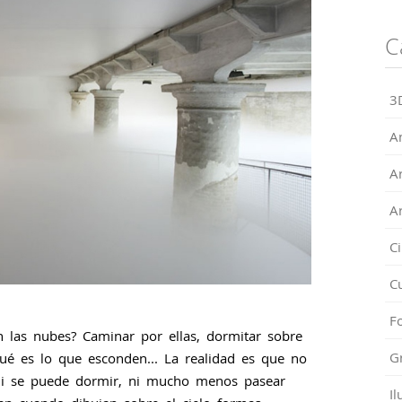
C
3
A
A
A
C
C
Fo
n las nubes? Caminar por ellas, dormitar sobre
G
qué es lo que esconden... La realidad es que no
ni se puede dormir, ni mucho menos pasear
Il