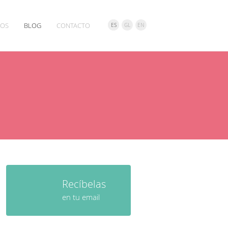
IOS
BLOG
CONTACTO
ES
GL
EN
Recíbelas
en tu email