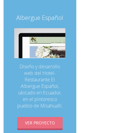
Albergue Español
Diseño y desarrollo
web del Hotel-
Restaurante El
Albergue Español,
ubicado en Ecuador,
en el pintoresco
pueblo de Misahuallí.
VER PROYECTO