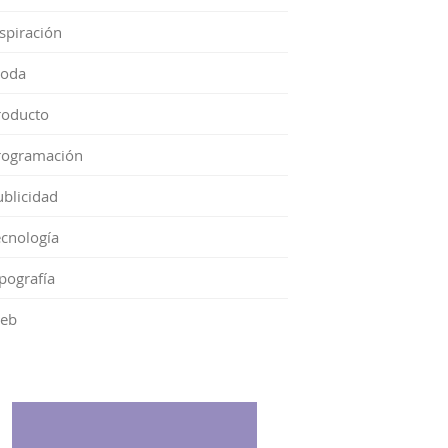
spiración
oda
roducto
rogramación
ublicidad
ecnología
pografía
eb