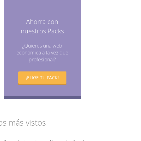
Ahorra con
nuestros Packs
¿Quieres una web
económica a la vez que
profesional?
¡ELIGE TU PACK!
os más vistos