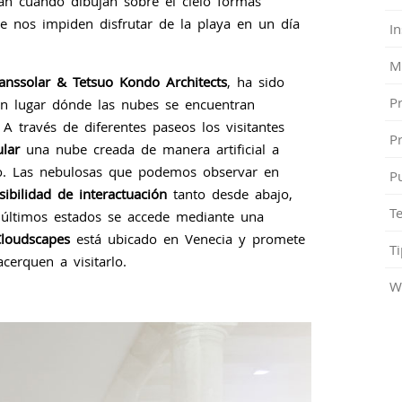
tan cuando dibujan sobre el cielo formas
e nos impiden disfrutar de la playa en un día
In
M
anssolar & Tetsuo Kondo Architects
, ha sido
P
un lugar dónde las nubes se encuentran
. A través de diferentes paseos los visitantes
P
lar
una nube creada de manera artificial a
o. Las nebulosas que podemos observar en
P
sibilidad de interactuación
tanto desde abajo,
T
 últimos estados se accede mediante una
loudscapes
está ubicado en Venecia y promete
Ti
cerquen a visitarlo.
W