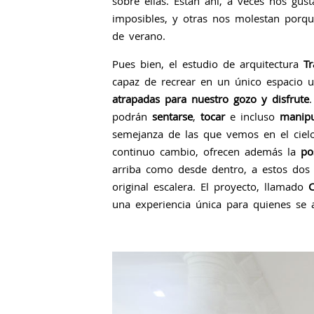
sobre ellas. Están ahí, a veces nos gus
imposibles, y otras nos molestan porqu
de verano.
Pues bien, el estudio de arquitectura
Tr
capaz de recrear en un único espacio 
atrapadas para nuestro gozo y disfrute
podrán
sentarse
,
tocar
e incluso
manipu
semejanza de las que vemos en el ciel
continuo cambio, ofrecen además la
po
arriba como desde dentro, a estos dos
original escalera. El proyecto, llamado
C
una experiencia única para quienes se a