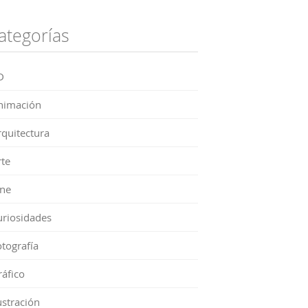
ategorías
D
nimación
rquitectura
rte
ine
uriosidades
tografía
ráfico
ustración