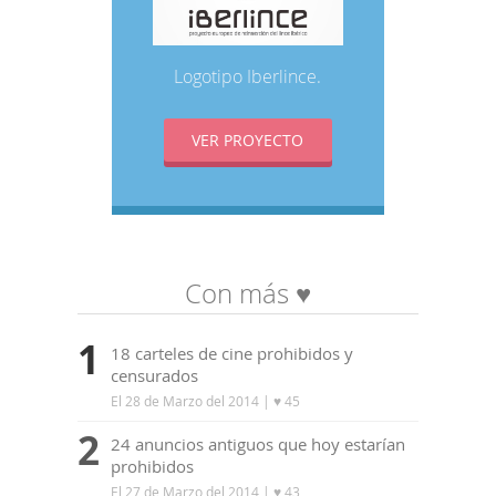
Logotipo Iberlince.
VER PROYECTO
Con más ♥
1
18 carteles de cine prohibidos y
censurados
El 28 de Marzo del 2014
| ♥ 45
2
24 anuncios antiguos que hoy estarían
prohibidos
El 27 de Marzo del 2014
| ♥ 43