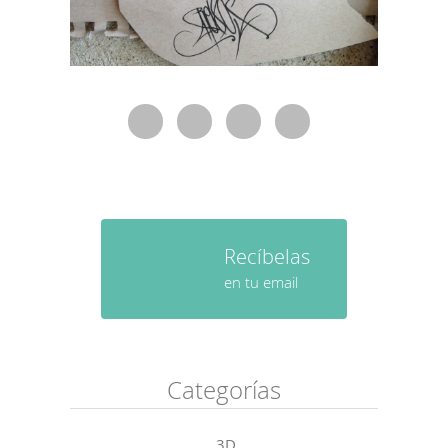
Recíbelas
en tu email
Categorías
3D