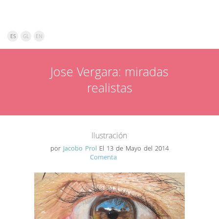
ES
GL
EN
INICIO
Jose Vergara: miradas
realistas
PROYECTOS
SERVICIOS
BLOG
Ilustración
por
Jacobo Prol
El 13 de Mayo del 2014
CONTACTO
Comenta