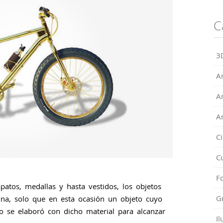
C
3
A
A
A
C
C
Fo
patos, medallas y hasta vestidos, los objetos
G
una, solo que en esta ocasión un objeto cuyo
o se elaboró con dicho material para alcanzar
Il