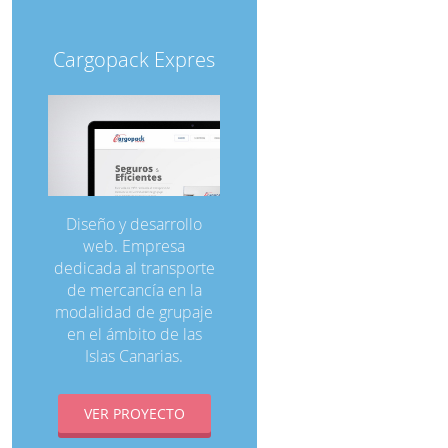
Cargopack Expres
Diseño y desarrollo
web. Empresa
dedicada al transporte
de mercancía en la
modalidad de grupaje
en el ámbito de las
Islas Canarias.
VER PROYECTO