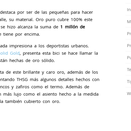
In
e destaca por ser de las pequeñas para hacer
talle, su material. Oro puro cubre 100% este
M
e se hizo alcanza la suma de
1 millón de
P
e tiene por encima.
P
ada impresiona a los deportistas urbanos.
olid Gold
, presenta esta bici se hace llamar la
P
stán hechas de oro sólido.
T
ta de este brillante y caro oro, además de los
sentando THSG más algunos detalles hechos con
Ti
lancos y zafiros como el termo. Además de
W
an más lujo como el asiento hecho a la medida
lla también cubierto con oro.