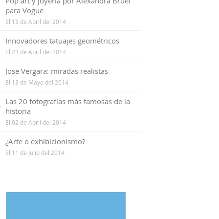
1
Pop art y joyería por Alexandra Bruel
para Vogue
El 13 de Abril del 2014
2
Innovadores tatuajes geométricos
El 23 de Abril del 2014
3
Jose Vergara: miradas realistas
El 13 de Mayo del 2014
4
Las 20 fotografías más famosas de la
historia
El 02 de Abril del 2014
5
¿Arte o exhibicionismo?
El 11 de Julio del 2014