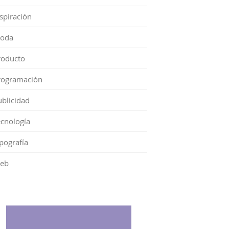
spiración
oda
roducto
rogramación
ublicidad
ecnología
pografía
eb