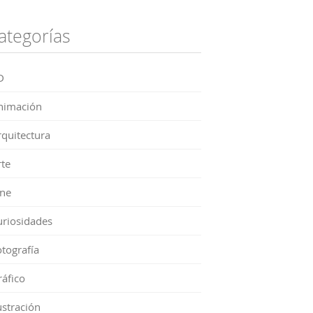
ategorías
D
nimación
rquitectura
rte
ine
uriosidades
tografía
ráfico
ustración