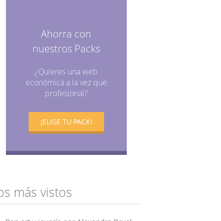
Ahorra con
nuestros Packs
¿Quieres una web
económica a la vez que
profesional?
¡ELIGE TU PACK!
os más vistos