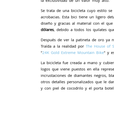
la exclusividad de un valor muy alto.
Se trata de una bicicleta cuyo estilo s
acrobacias. Esta bici tiene un ligero de
diseño y gracias al material con el qu
dólares
, debido a todos los quilates qu
Después de ver la patineta de oro ya n
Traída a la realidad por
The House of S
"
24K Gold Extreme Mountain Bike
" y e
La bicicleta fue creada a mano y cubier
logos que viene puestos en ella repre
incrustaciones de diamantes negros, b
otros detalles personalizados que le d
y con piel de cocodrilo y el porta bote