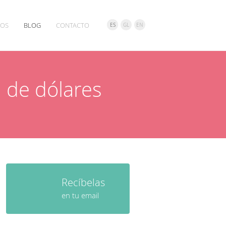
IOS
BLOG
CONTACTO
ES
GL
EN
n de dólares
Recíbelas
en tu email