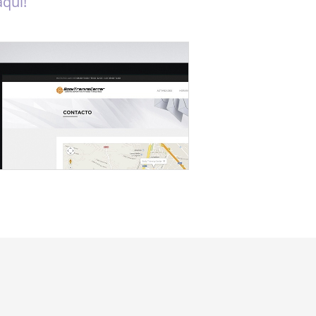
aquí!