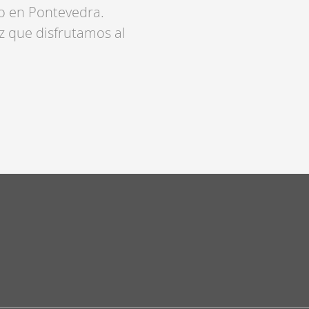
o en Pontevedra.
z que disfrutamos al