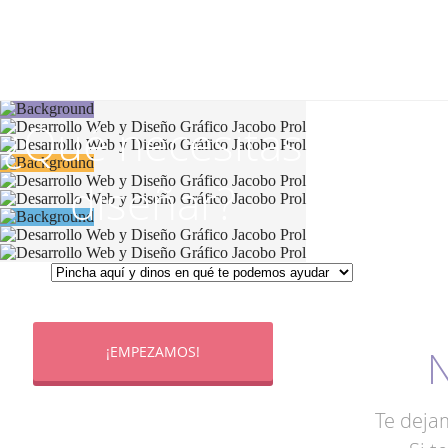
¿Qué necesitas
diseñar?
N
¡EMPEZAMOS!
Te deja